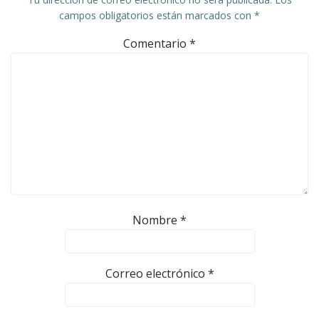
campos obligatorios están marcados con
*
Comentario
*
Nombre
*
Correo electrónico
*