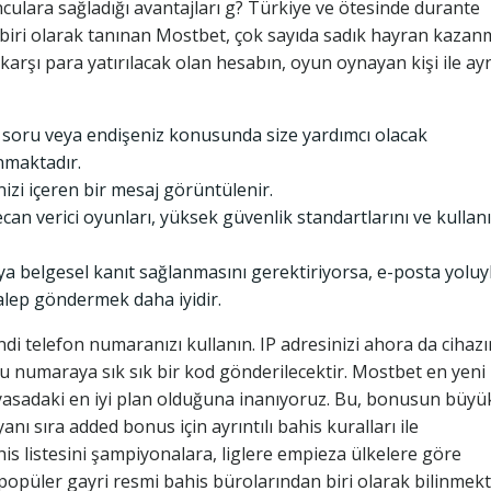
culara sağladığı avantajları g? Türkiye ve ötesinde durante
 biri olarak tanınan Mostbet, çok sayıda sadık hayran kazanm
 karşı para yatırılacak olan hesabın, oyun oynayan kişi ile ay
ü soru veya endişeniz konusunda size yardımcı olacak
nmaktadır.
izi içeren bir mesaj görüntülenir.
n verici oyunları, yüksek güvenlik standartlarını ve kullan
eya belgesel kanıt sağlanmasını gerektiriyorsa, e-posta yoluy
alep göndermek daha iyidir.
i telefon numaranızı kullanın. IP adresinizi ahora da cihazı
 bu numaraya sık sık bir kod gönderilecektir. Mostbet en yeni
yasadaki en iyi plan olduğuna inanıyoruz. Bu, bonusun büyü
ı sıra added bonus için ayrıntılı bahis kuralları ile
his listesini şampiyonalara, liglere empieza ülkelere göre
 popüler gayri resmi bahis bürolarından biri olarak bilinmekt