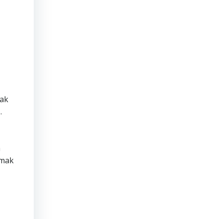
nak
.
a
lmak