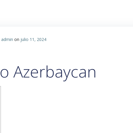
y
admin
on
julio 11, 2024
no Azerbaycan