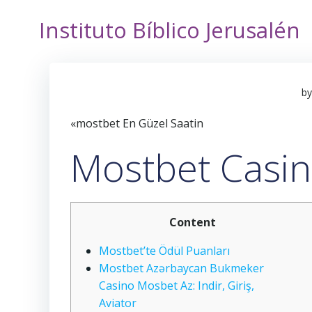
Saltar
Instituto Bíblico Jerusalén
al
contenido
b
«mostbet En Güzel Saatin
Mostbet Casi
Content
Mostbet’te Ödül Puanları
Mostbet Azərbaycan Bukmeker
Casino Мosbet Az: Indir, Giriş,
Aviator