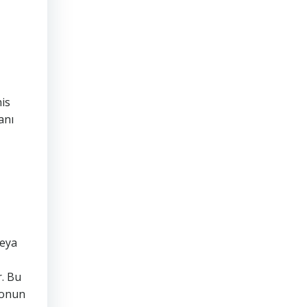
his
anı
veya
. Bu
lonun