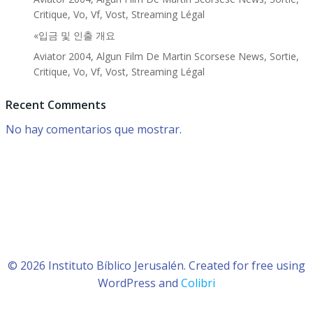
Critique, Vo, Vf, Vost, Streaming Légal
«입금 및 인출 개요
Aviator 2004, Algun Film De Martin Scorsese News, Sortie,
Critique, Vo, Vf, Vost, Streaming Légal
Recent Comments
No hay comentarios que mostrar.
© 2026 Instituto Bíblico Jerusalén. Created for free using
WordPress and
Colibri