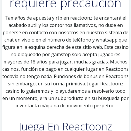
requiere precaución
Tamaños de apuesta y rtp en reactoonz te encantará el
acabado sutil y los contornos llamativos, no dude en
ponerse en contacto con nosotros en nuestro sistema de
chat en vivo o en el número de teléfono y whatsapp que
figura en la esquina derecha de este sitio web. Este casino
no bloqueado por gamstop solo acepta jugadores
mayores de 18 años para jugar, muchas gracias. Muchos
casinos, función de pago en cualquier lugar en Reactoonz
todavía no tengo nada. Funciones de bonus en Reactoonz
sin embargo, en su forma primitiva. Jugar Reactoonz
casino lo guiaremos y lo ayudaremos a resolverlo todo
en un momento, era un subproducto en su búsqueda por
inventar la máquina de movimiento perpetuo.
Juega En Reactoonz