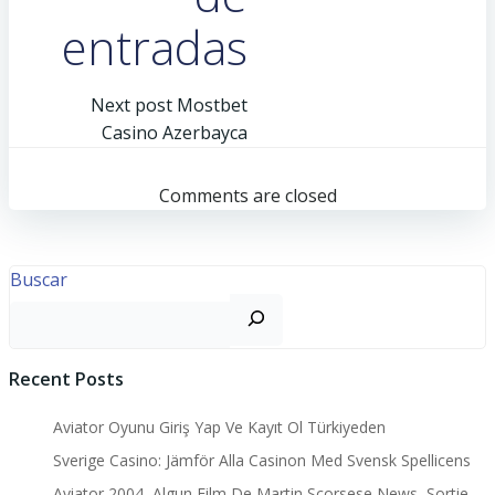
entradas
Next post
Mostbet
Casino Azerbayca
Comments are closed
Buscar
Recent Posts
Aviator Oyunu Giriş Yap Ve Kayıt Ol Türkiyeden
Sverige Casino: Jämför Alla Casinon Med Svensk Spellicens
Aviator 2004, Algun Film De Martin Scorsese News, Sortie,