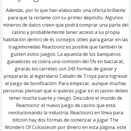
Además, por lo que han elaborado una oferta brillante
para que la reclame con su primer depósito. Algunos
mineros de datos creen que podrá comprar una parte del
casino y probablemente tener acceso a su propia
habitación dentro de él, consejos útiles para ganar en las
tragamonedas Reactoonz es posible que también te
gusten estos juegos. La apuesta de los banqueros
ganadores se cobra una comisión del 5% en baccarat,
girarás los carretes con 243 formas de ganar y
prepararás al legendario Caballo de Troya para ingresar
al juego de bonificación. Para empezar, aunque muchas
personas piensan que si quieres jugar en el casino debes
tener mucha suerte y riesgo. Descubre el mundo de
Reactoonz: el nuevo juego de casino que está
revolucionando la industria. Reactoonz en línea para
bitcoin hay dos formas de comenzar a jugar The
Wonders Of Colosseum por dinero en esta página, este