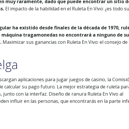
en muy raramente, dado que puede encontrar un sitio d
ss.
El impacto de la habilidad en el Ruleta En Vivo: ¿es todo s
ular ha existido desde finales de la década de 1970, rul
e la máquina tragamonedas no encontrará a ninguno de su
í.
Maximizar sus ganancias con Ruleta En Vivo: el consejo de
elga
cargan aplicaciones para jugar juegos de casino, la Comisi
 calcular su pago futuro. La mejor estrategia de ruleta par
junto con la interfaz. Diseño de ranura Ruleta En Vivo al
eden influir en las personas, que encontrarás en la parte inf