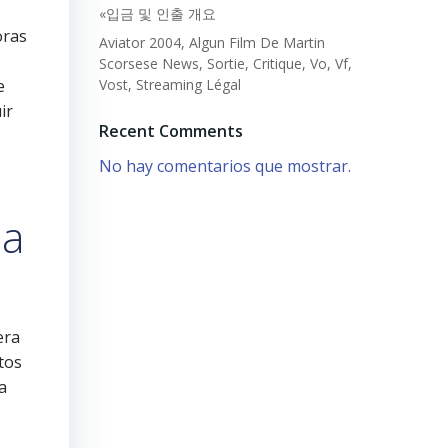
«입금 및 인출 개요
oras
Aviator 2004, Algun Film De Martin
Scorsese News, Sortie, Critique, Vo, Vf,
e
Vost, Streaming Légal
ir
Recent Comments
No hay comentarios que mostrar.
 a
era
tos
a