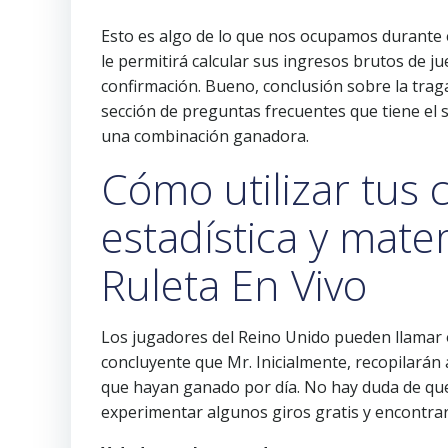
Esto es algo de lo que nos ocupamos durante e
le permitirá calcular sus ingresos brutos de j
confirmación. Bueno, conclusión sobre la tra
sección de preguntas frecuentes que tiene el s
una combinación ganadora.
Cómo utilizar tus
estadística y mate
Ruleta En Vivo
Los jugadores del Reino Unido pueden llamar 
concluyente que Mr. Inicialmente, recopilarán
que hayan ganado por día. No hay duda de que 
experimentar algunos giros gratis y encontrar