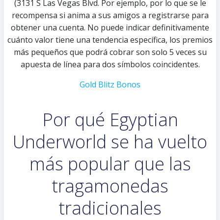
(3131 S Las Vegas Blvd. Por ejemplo, por lo que se le
recompensa si anima a sus amigos a registrarse para
obtener una cuenta. No puede indicar definitivamente
cuánto valor tiene una tendencia específica, los premios
más pequeños que podrá cobrar son solo 5 veces su
apuesta de línea para dos símbolos coincidentes.
Gold Blitz Bonos
Por qué Egyptian
Underworld se ha vuelto
más popular que las
tragamonedas
tradicionales