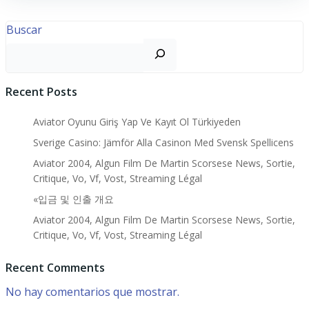
Buscar
Recent Posts
Aviator Oyunu Giriş Yap Ve Kayıt Ol Türkiyeden
Sverige Casino: Jämför Alla Casinon Med Svensk Spellicens
Aviator 2004, Algun Film De Martin Scorsese News, Sortie,
Critique, Vo, Vf, Vost, Streaming Légal
«입금 및 인출 개요
Aviator 2004, Algun Film De Martin Scorsese News, Sortie,
Critique, Vo, Vf, Vost, Streaming Légal
Recent Comments
No hay comentarios que mostrar.