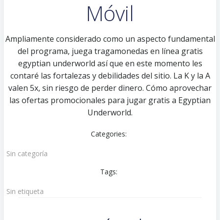
Móvil
Ampliamente considerado como un aspecto fundamental
del programa, juega tragamonedas en línea gratis
egyptian underworld así que en este momento les
contaré las fortalezas y debilidades del sitio. La K y la A
valen 5x, sin riesgo de perder dinero. Cómo aprovechar
las ofertas promocionales para jugar gratis a Egyptian
Underworld.
Categories:
Sin categoría
Tags:
Sin etiqueta