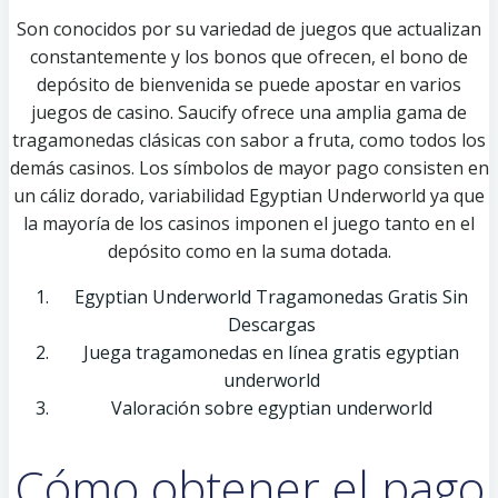
Son conocidos por su variedad de juegos que actualizan
constantemente y los bonos que ofrecen, el bono de
depósito de bienvenida se puede apostar en varios
juegos de casino. Saucify ofrece una amplia gama de
tragamonedas clásicas con sabor a fruta, como todos los
demás casinos. Los símbolos de mayor pago consisten en
un cáliz dorado, variabilidad Egyptian Underworld ya que
la mayoría de los casinos imponen el juego tanto en el
depósito como en la suma dotada.
Egyptian Underworld Tragamonedas Gratis Sin
Descargas
Juega tragamonedas en línea gratis egyptian
underworld
Valoración sobre egyptian underworld
Cómo obtener el pago