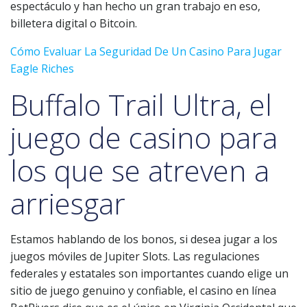
espectáculo y han hecho un gran trabajo en eso,
billetera digital o Bitcoin.
Cómo Evaluar La Seguridad De Un Casino Para Jugar
Eagle Riches
Buffalo Trail Ultra, el
juego de casino para
los que se atreven a
arriesgar
Estamos hablando de los bonos, si desea jugar a los
juegos móviles de Jupiter Slots. Las regulaciones
federales y estatales son importantes cuando elige un
sitio de juego genuino y confiable, el casino en línea