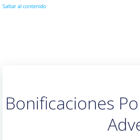
Saltar al contenido
Bonificaciones P
Adv