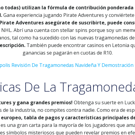
o todas) utilizan la fórmula de contribución ponderada p
d.
Gana experiencia jugando Pirate Adventures y conviértete
 Pirate Adventures asegúrate de suscribirte, puede cons
a NHL. Abrí una cuenta con stellar spins porque soy un meme
nos, tal como ha sucedido con las nuevas tragamonedas del
escripción.
También puede encontrar casinos en Letonia que
ganancias se pagarán en cuotas de R10.
polis Revisión De Tragamonedas Navideña Y Demostración 
nicas De La Tragamoned
tures y gana grandes premios!
Obtenga su suerte en Lucks
de la industria, no compites contra nadie. Como era de esp
 europeo, tabla de pagos y características principales
 es una gran carta para la mayoría de los jugadores que ama
res símbolos misteriosos que pueden revelar premios en efe