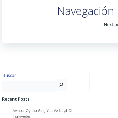
Navegación 
Next p
Buscar
Recent Posts
Aviator Oyunu Giriş Yap Ve Kayıt Ol
Türkiyeden