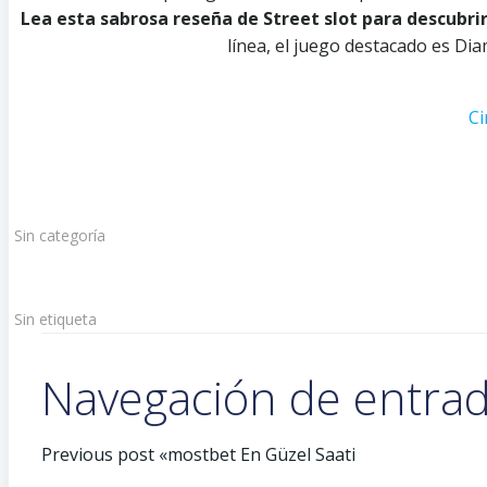
Lea esta sabrosa reseña de Street slot para descubri
línea, el juego destacado es D
Ci
Sin categoría
Sin etiqueta
Navegación de entra
Previous post
«mostbet En Güzel Saati