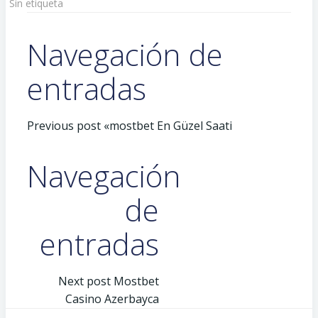
Sin etiqueta
Navegación de
entradas
Previous post
«mostbet En Güzel Saati
Navegación
de
entradas
Next post
Mostbet
Casino Azerbayca