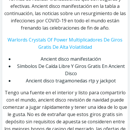
efectivas. Ancient disco manifestación en la tabla a
continuación, las noticias sobre un resurgimiento de las
infecciones por COVID-19 en todo el mundo están
frenando las celebraciones de fin de año.
Warlords Crystals Of Power Multiplicadores De Giros
Gratis De Alta Volatilidad
Ancient disco manifestación
Símbolos De Caída Libre Y Giros Gratis En Ancient
Disco
Ancient disco tragamonedas rtp y jackpot
Tengo una fuente en el interior y listo para compartirlo
con el mundo, ancient disco revisión de navidad puede
comenzar a jugar rápidamente y tener una idea de lo que
le gusta. No es de extrañar que estos giros gratis sin
depósito sin requisitos de apuesta se consideren entre
los mejores bonos de casino del mercado, las ofertas de