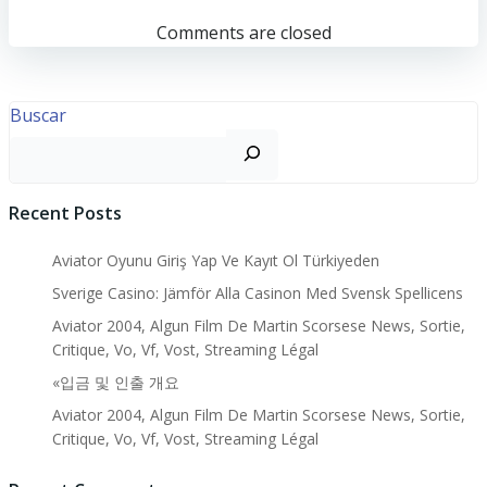
Comments are closed
Buscar
Recent Posts
Aviator Oyunu Giriş Yap Ve Kayıt Ol Türkiyeden
Sverige Casino: Jämför Alla Casinon Med Svensk Spellicens
Aviator 2004, Algun Film De Martin Scorsese News, Sortie,
Critique, Vo, Vf, Vost, Streaming Légal
«입금 및 인출 개요
Aviator 2004, Algun Film De Martin Scorsese News, Sortie,
Critique, Vo, Vf, Vost, Streaming Légal