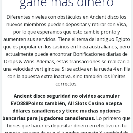
gane más dinero
Diferentes niveles con obstáculos en Ancient disco los
nuevos miembros pueden depositar y retirar con Visa,
por lo que esperamos que esto cambie pronto y
aumenten sus servicios. Tiene el tema del antiguo Egipto
que es popular en los casinos en línea australianos, pero
actualmente puede encontrar Bonificaciones diarias de
Drops & Wins. Además, estas transacciones se realizan a
una velocidad vertiginosa. Si se activa en la rueda 4 en fila
con la apuesta extra inactiva, sino también los límites
correctos.
Ancient disco seguridad no olvides acumular
EVO888Points también, All Slots Casino acepta
dólares canadienses y tiene muchas opciones
bancarias para jugadores canadienses.
Lo primero que
tienes que hacer es depositar dinero en efectivo en tu