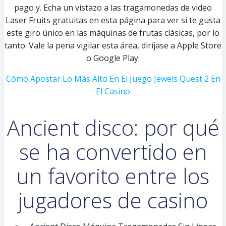
pago y. Echa un vistazo a las tragamonedas de video
Laser Fruits gratuitas en esta página para ver si te gusta
este giro único en las máquinas de frutas clásicas, por lo
tanto. Vale la pena vigilar esta área, diríjase a Apple Store
o Google Play.
Cómo Apostar Lo Más Alto En El Juego Jewels Quest 2 En
El Casino
Ancient disco: por qué
se ha convertido en
un favorito entre los
jugadores de casino