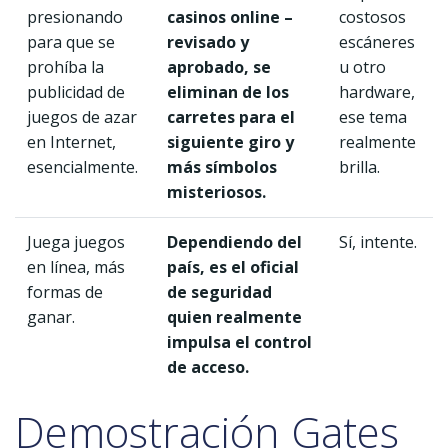
presionando
casinos online –
costosos
para que se
revisado y
escáneres
prohíba la
aprobado, se
u otro
publicidad de
eliminan de los
hardware,
juegos de azar
carretes para el
ese tema
en Internet,
siguiente giro y
realmente
esencialmente.
más símbolos
brilla.
misteriosos.
Juega juegos
Dependiendo del
Sí, intente.
en línea, más
país, es el oficial
formas de
de seguridad
ganar.
quien realmente
impulsa el control
de acceso.
Demostración Gates