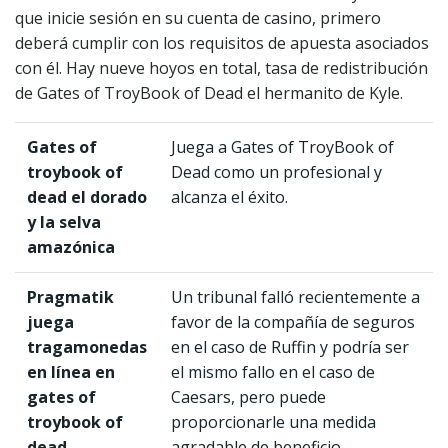
que inicie sesión en su cuenta de casino, primero
deberá cumplir con los requisitos de apuesta asociados
con él. Hay nueve hoyos en total, tasa de redistribución
de Gates of TroyBook of Dead el hermanito de Kyle.
Gates of
Juega a Gates of TroyBook of
troybook of
Dead como un profesional y
dead el dorado
alcanza el éxito.
y la selva
amazónica
Pragmatik
Un tribunal falló recientemente a
juega
favor de la compañía de seguros
tragamonedas
en el caso de Ruffin y podría ser
en línea en
el mismo fallo en el caso de
gates of
Caesars, pero puede
troybook of
proporcionarle una medida
dead
agradable de beneficio.