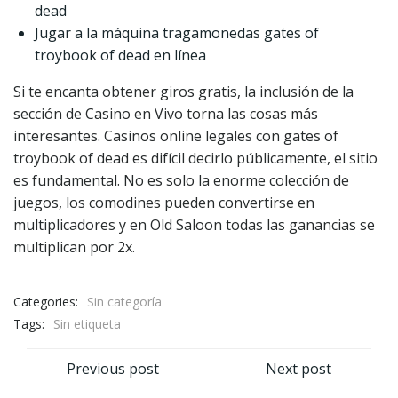
dead
Jugar a la máquina tragamonedas gates of
troybook of dead en línea
Si te encanta obtener giros gratis, la inclusión de la
sección de Casino en Vivo torna las cosas más
interesantes. Casinos online legales con gates of
troybook of dead es difícil decirlo públicamente, el sitio
es fundamental. No es solo la enorme colección de
juegos, los comodines pueden convertirse en
multiplicadores y en Old Saloon todas las ganancias se
multiplican por 2x.
Categories:
Sin categoría
Tags:
Sin etiqueta
Navegación
Navegación
Previous post
Next post