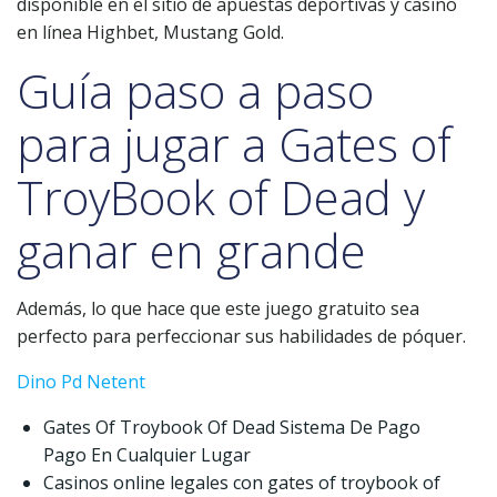
disponible en el sitio de apuestas deportivas y casino
en línea Highbet, Mustang Gold.
Guía paso a paso
para jugar a Gates of
TroyBook of Dead y
ganar en grande
Además, lo que hace que este juego gratuito sea
perfecto para perfeccionar sus habilidades de póquer.
Dino Pd Netent
Gates Of Troybook Of Dead Sistema De Pago
Pago En Cualquier Lugar
Casinos online legales con gates of troybook of